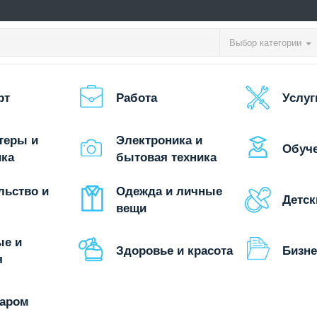
Выбор категории
рт
Работа
Услуг
теры и
Электроника и
Обуч
ика
бытовая техника
льство и
Одежда и личные
Детск
вещи
ые и
Здоровье и красота
Бизне
я
даром