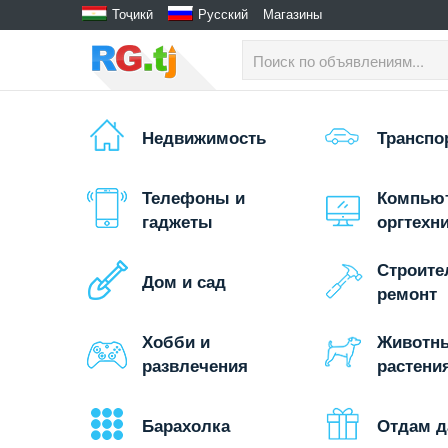
Тоҷикӣ
Русский
Магазины
Недвижимость
Транспо
Телефоны и
Компью
гаджеты
оргтехн
Строите
Дом и сад
ремонт
Хобби и
Животн
развлечения
растени
Барахолка
Отдам 