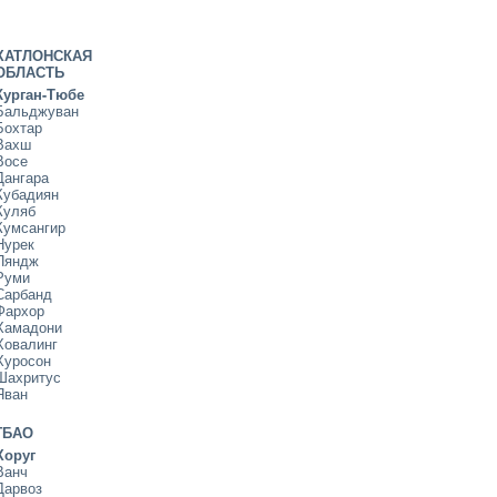
ХАТЛОНСКАЯ
ОБЛАСТЬ
Курган-Тюбе
Бальджуван
Бохтар
Вахш
Восе
Дангара
Кубадиян
Куляб
Кумсангир
Нурек
Пяндж
Руми
Сарбанд
Фархор
Хамадони
Ховалинг
Хуросон
Шахритус
Яван
ГБАО
Хоруг
Ванч
Дарвоз