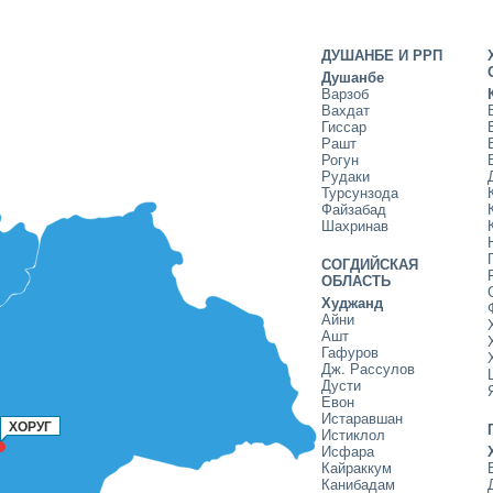
ДУШАНБЕ И РРП
Душанбе
Варзоб
Вахдат
Гиссар
Рашт
Рогун
Рудаки
Турсунзода
Файзабад
Шахринав
СОГДИЙСКАЯ
ОБЛАСТЬ
Худжанд
Айни
Ашт
Гафуров
Дж. Рассулов
Дусти
Евон
Истаравшан
ХОРУГ
Истиклол
Исфара
Кайраккум
Канибадам