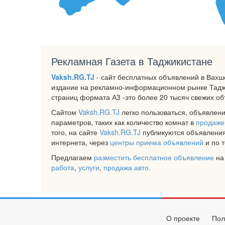
Рекламная Газета в Таджикистане
Vaksh.RG.TJ
- сайт бесплатных объявлений в Вахш
издание на рекламно-информационном рынке Таджи
страниц формата А3 -это более 20 тысяч свежих о
Сайтом
Vaksh.RG.TJ
легко пользоваться, объявлени
параметров, таких как количество комнат в
продаже
того, на сайте
Vaksh.RG.TJ
публикуются объявления
интернета, через
центры приема объявлений
и по 
Предлагаем
разместить бесплатное объявление
на
работа
,
услуги
,
продажа авто.
О проекте
Пол