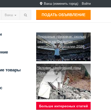
Вахш
(изменить город)
Войти
ПОДАТЬ ОБЪЯВЛЕНИЕ
Вахш
и
Рекордные призовые: сколько
раздали на Открытом
чемпионате Австралии-2026
ение
Человек, свернувший горы
ие товары
ради любви
с
Больше интересных статей