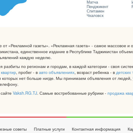
Матча
Пенджикент
Спитамен
Чкаловск
е от «Рекламной газеты». «Рекламная газета» - самое массовое и
кистана, единственное издание в Республике Таджикистан объем
бъявлений каждую неделю.
я разбиты по регионам и городам, в каждой категории - своя сист
 квартир
, пробег - в
авто объявлениях
, возраст ребенка - в
детских 
 которых нет больше нигде. Мы принимаем объявления от людей, 
телефону.
 сайте
Vaksh.RG.TJ
. Самые востребованные рубрики -
продажа ква
езные советы
Платные услуги
Контактная информация
Ка