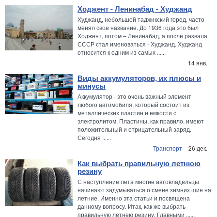
Ходжент - Ленинабад - Худжанд
Худжанд, небольшой таджикский город, часто
менял свое название. До 1936 года это был
Ходжент, потом – Ленинабад, а после развала
СССР стал именоваться - Худжанд. Худжанд
относится к одним из самых ......
14 янв.
Виды аккумуляторов, их плюсы и
минусы
Аккумулятор - это очень важный элемент
любого автомобиля, который состоит из
металлических пластин и емкости с
электролитом. Пластины, как правило, имеют
положительный и отрицательный заряд.
Сегодня ......
Транспорт
26 дек.
Как выбрать правильную летнюю
резину
С наступление лета многие автовладельцы
начинают задумываться о смене зимних шин на
летние. Именно эта статьи и посвящена
данному вопросу. Итак, как же выбрать
правильную летнею резину. Главными ......