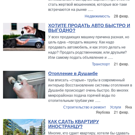
стать жертвой мошенников, которые все-таки
встречаются на рынке ......
Недвижимость
28 февр.
ХОТИТЕ ПРОДАТЬ АВТО БЫСТРО И
ВЫГОДНО?
У всех продающих машину причина разная, но
цель одна –продать машину. Как надо
продавать автомобиль, и как этого делать не
надо? Продать родственникам, или друзьям?
Или самому подать объявление и ......
Транспорт
21 февр.
Отопление в Душанбе
Как вписать «старые» трубы в современный
интерьер Восстановление системы отопления в
Душанбе происходит очень быстро. Во многих
микрорайонах подача горячей воды по
отопительным трубам уже ......
Строительство и ремонт
Услуги
Яна
Якубова
21 февр.
КАК СДАТЬ КВАРТИРУ
ИНОСТРАНЦУ?
Многие, кто сдает квартиру, хотели бы сдавать