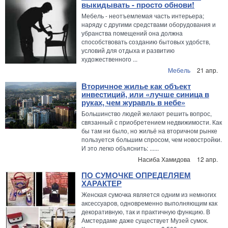
выкидывать - просто обнови!
Мебель - неотъемлемая часть интерьера;
наряду с другими средствами оборудования и
убранства помещений она должна
способствовать созданию бытовых удобств,
условий для отдыха и развитию
художественного ...
Мебель
21 апр.
Вторичное жилье как объект
инвестиций, или «лучше синица в
руках, чем журавль в небе»
Большинство людей желают решить вопрос,
связанный с приобретением недвижимости. Как
бы там ни было, но жильё на вторичном рынке
пользуется большим спросом, чем новостройки.
И это легко объяснить: ......
Насиба Хамидова
12 апр.
ПО СУМОЧКЕ ОПРЕДЕЛЯЕМ
ХАРАКТЕР
Женская сумочка является одним из немногих
аксессуаров, одновременно выполняющим как
декоративную, так и практичную функцию. В
Амстердаме даже существует Музей сумок.