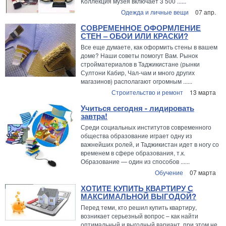
Коллекция музея включает 3 500 ......
Одежда и личные вещи
07 апр.
СОВРЕМЕННОЕ ОФОРМЛЕНИЕ
СТЕН – ОБОИ ИЛИ КРАСКИ?
Все еще думаете, как оформить стены в вашем
доме? Наши советы помогут Вам. Рынок
стройматериалов в Таджикистане (рынки
Султони Кабир, Чал-чам и много других
магазинов) располагают огромным ......
Строительство и ремонт
13 марта
Учиться сегодня - лидировать
завтра!
Среди социальных институтов современного
общества образование играет одну из
важнейших ролей, и Таджикистан идет в ногу со
временем в сфере образования, т.к.
Образование — один из способов ......
Обучение
07 марта
ХОТИТЕ КУПИТЬ КВАРТИРУ С
МАКСИМАЛЬНОЙ ВЫГОДОЙ?
Перед теми, кто решил купить квартиру,
возникает серьезный вопрос – как найти
оптимальный и выгодный вариант, при этом не