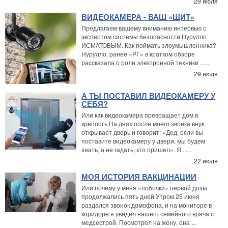
29 июля
ВИДЕОКАМЕРА - ВАШ «ЩИТ»
Предлагаем вашему вниманию интервью с
экспертом системы безопасности Нурулло
ИСМАТОВЫМ. Как поймать злоумышленника? -
Нурулло, ранее «РГ» в кратком обзоре
рассказала о роли электронной техники ......
29 июля
А ТЫ ПОСТАВИЛ ВИДЕОКАМЕРУ У
СЕБЯ?
Или как видеокамера превращает дом в
крепость На днях после моего звонка внук
открывает дверь и говорит: «Дед, если вы
поставите видеокамеру у двери, мы будем
знать, а не гадать, кто пришел». Я ......
22 июля
МОЯ ИСТОРИЯ ВАКЦИНАЦИИ
Или почему у меня «побочки» первой дозы
продолжались пять дней Утром 25 июня
раздался звонок домофона, и на мониторе в
коридоре я увидел нашего семейного врача с
медсестрой. Посмотрел на жену, она ...