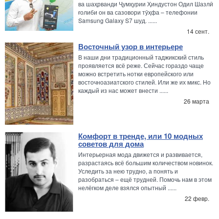
ва шаҳрванди Ҷумҳурии Ҳиндустон Одил Шазлӣ
ғолиби он ва сазовори тӯҳфа – телефонии
Samsung Galaxy S7 шуд. ......
14 сент.
Восточный узор в интерьере
В наши дни традиционный таджикский стиль
проявляется всё реже. Сейчас гораздо чаще
можно встретить нотки европейского или
восточноазиатского стилей. Или же их микс. Но
каждый из нас может внести ......
26 марта
Комфорт в тренде, или 10 модных
советов для дома
Интерьерная мода движется и развивается,
разрастаясь всё большим количеством новинок.
Уследить за нею трудно, а понять и
разобраться – ещё трудней. Помочь нам в этом
нелёгком деле взялся опытный ......
22 февр.