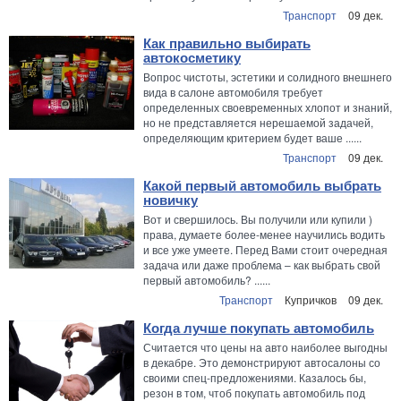
Транспорт
09 дек.
Как правильно выбирать
автокосметику
Вопрос чистоты, эстетики и солидного внешнего
вида в салоне автомобиля требует
определенных своевременных хлопот и знаний,
но не представляется нерешаемой задачей,
определяющим критерием будет ваше ......
Транспорт
09 дек.
Какой первый автомобиль выбрать
новичку
Вот и свершилось. Вы получили или купили )
права, думаете более-менее научились водить
и все уже умеете. Перед Вами стоит очередная
задача или даже проблема – как выбрать свой
первый автомобиль? ......
Транспорт
Купричков
09 дек.
Когда лучше покупать автомобиль
Считается что цены на авто наиболее выгодны
в декабре. Это демонстрируют автосалоны со
своими спец-предложениями. Казалось бы,
резон в том, чтоб покупать автомобиль под