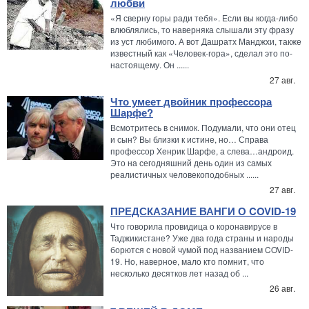
любви
«Я сверну горы ради тебя». Если вы когда-либо
влюблялись, то наверняка слышали эту фразу
из уст любимого. А вот Дашратх Манджхи, также
известный как «Человек-гора», сделал это по-
настоящему. Он ......
27 авг.
Что умеет двойник профессора
Шарфе?
Всмотритесь в снимок. Подумали, что они отец
и сын? Вы близки к истине, но… Справа
профессор Хенрик Шарфе, а слева…андроид.
Это на сегодняшний день один из самых
реалистичных человекоподобных ......
27 авг.
ПРЕДСКАЗАНИЕ ВАНГИ О COVID-19
Что говорила провидица о коронавирусе в
Таджикистане? Уже два года страны и народы
борются с новой чумой под названием COVID-
19. Но, наверное, мало кто помнит, что
несколько десятков лет назад об ...
26 авг.