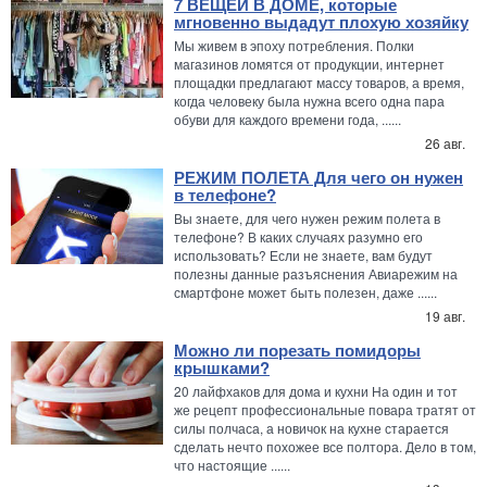
7 ВЕЩЕЙ В ДОМЕ, которые
мгновенно выдадут плохую хозяйку
Мы живем в эпоху потребления. Полки
магазинов ломятся от продукции, интернет
площадки предлагают массу товаров, а время,
когда человеку была нужна всего одна пара
обуви для каждого времени года, ......
26 авг.
РЕЖИМ ПОЛЕТА Для чего он нужен
в телефоне?
Вы знаете, для чего нужен режим полета в
телефоне? В каких случаях разумно его
использовать? Если не знаете, вам будут
полезны данные разъяснения Авиарежим на
смартфоне может быть полезен, даже ......
19 авг.
Можно ли порезать помидоры
крышками?
20 лайфхаков для дома и кухни На один и тот
же рецепт профессиональные повара тратят от
силы полчаса, а новичок на кухне старается
сделать нечто похожее все полтора. Дело в том,
что настоящие ......