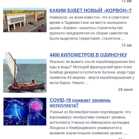
13 авг.
КАКИМ БУДЕТ НОВЫЙ «КОРВОН»?
Наверное, не всем известно, что в советское
время в Таджикистане на месте нынешнего
рынка «Корвон» началось строительство
крупного предприятия по сборке самолетов.
Была выделена территория, строители ...
13 авг.
4400 КИЛОМЕТРОВ В ОДИНОЧКУ
Реально ли выжить после кораблекрушения без
еды и воды? Молодой французский врач Ален
Бомбар дежурил в госпитале Булони, когда туда
привезли 43 моряка - жертв кораблекрушения у
мола Карно. Никого ...
29 июля
COVID-19 снижает уровень
интеллекта?
Ученые из Великобритании подтвердили, что
коронавирус необратимо снижает уровень
интеллекта Ученые из Имперского колледжа
Лондона и Кембриджского университета
выявили значительное снижение уровня ......