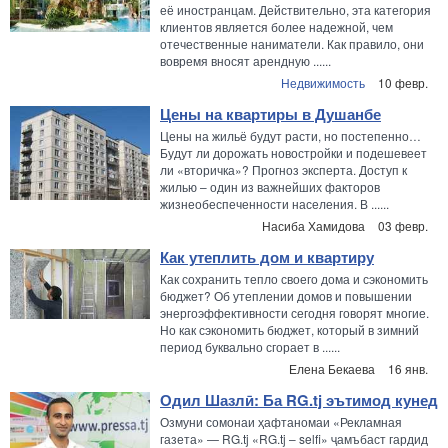
её иностранцам. Действительно, эта категория
клиентов является более надежной, чем
отечественные наниматели. Как правило, они
вовремя вносят арендную ......
Недвижимость
10 февр.
Цены на квартиры в Душанбе
Цены на жильё будут расти, но постепенно…
Будут ли дорожать новостройки и подешевеет
ли «вторичка»? Прогноз эксперта. Доступ к
жилью – один из важнейших факторов
жизнеобеспеченности населения. В ......
Насиба Хамидова
03 февр.
Как утеплить дом и квартиру
Как сохранить тепло своего дома и сэкономить
бюджет? Об утеплении домов и повышении
энергоэффективности сегодня говорят многие.
Но как сэкономить бюджет, который в зимний
период буквально сгорает в ......
Елена Бекаева
16 янв.
Одил Шазлӣ: Ба RG.tj эътимод кунед
Озмуни сомонаи ҳафтаномаи «Рекламная
газета» — RG.tj «RG.tj – selfi» ҷамъбаст гардид