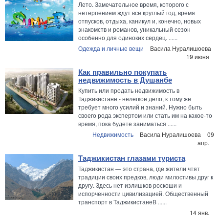
Лето. Замечательное время, которого с
нетерпением ждут все круглый год, время
отпусков, отдыха, каникул и, конечно, новых
знакомств и романов, уникальный сезон
особенно для одиноких сердец. ......
Одежда и личные вещи
Васила Нуралишоева
19 июня
Как правильно покупать
недвижимость в Душанбе
Купить или продать недвижимость в
Таджикистане - нелегкое дело, к тому же
требует много усилий и знаний. Нужно быть
своего рода экспертом или стать им на какое-то
время, пока будете заниматься ......
Недвижимость
Васила Нуралишоева
09
апр.
Таджикистан глазами туриста
Таджикистан — это страна, где жители чтят
традиции своих предков, люди милостивы друг к
другу. Здесь нет излишков роскоши и
испорченности цивилизацией. Общественный
транспорт в ТаджикистанеВ ......
14 янв.