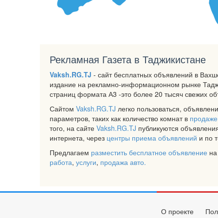
Рекламная Газета в Таджикистане
Vaksh.RG.TJ
- сайт бесплатных объявлений в Вахш
издание на рекламно-информационном рынке Таджи
страниц формата А3 -это более 20 тысяч свежих о
Сайтом
Vaksh.RG.TJ
легко пользоваться, объявлени
параметров, таких как количество комнат в
продаже
того, на сайте
Vaksh.RG.TJ
публикуются объявления
интернета, через
центры приема объявлений
и по 
Предлагаем
разместить бесплатное объявление
на
работа
,
услуги
,
продажа авто.
О проекте
Пол