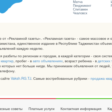
Матча
Пенджикент
Спитамен
Чкаловск
е от «Рекламной газеты». «Рекламная газета» - самое массовое и
кистана, единственное издание в Республике Таджикистан объем
бъявлений каждую неделю.
я разбиты по регионам и городам, в каждой категории - своя сист
 квартир
, пробег - в
авто объявлениях
, возраст ребенка - в
детских 
 которых нет больше нигде. Мы принимаем объявления от людей, 
телефону.
 сайте
Vaksh.RG.TJ
. Самые востребованные рубрики -
продажа ква
езные советы
Платные услуги
Контактная информация
Ка