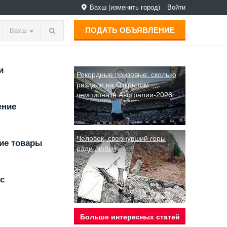
Вахш
(изменить город)
Войти
ПОДАТЬ ОБЪЯВЛЕНИЕ
Вахш
и
Рекордные призовые: сколько
раздали на Открытом
чемпионате Австралии-2026
ение
Человек, свернувший горы
ие товары
ради любви
с
Больше интересных статей