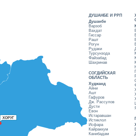
ДУШАНБЕ И РРП
Душанбе
Варзоб
Вахдат
Гиссар
Рашт
Рогун
Рудаки
Турсунзода
Файзабад
Шахринав
СОГДИЙСКАЯ
ОБЛАСТЬ
Худжанд
Айни
Ашт
Гафуров
Дж. Рассулов
Дусти
Евон
Истаравшан
ХОРУГ
Истиклол
Исфара
Кайраккум
Канибадам