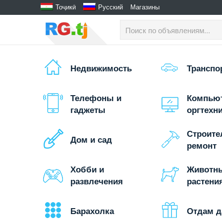
Тоҷикӣ
Русский
Магазины
Недвижимость
Транспо
Телефоны и
Компью
гаджеты
оргтехн
Строите
Дом и сад
ремонт
Хобби и
Животн
развлечения
растени
Барахолка
Отдам 