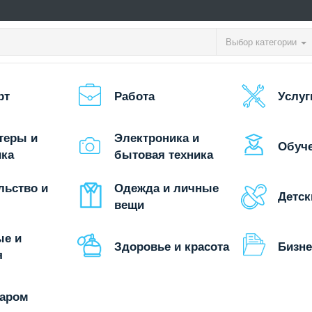
Выбор категории
рт
Работа
Услуг
теры и
Электроника и
Обуч
ика
бытовая техника
льство и
Одежда и личные
Детск
вещи
ые и
Здоровье и красота
Бизне
я
даром