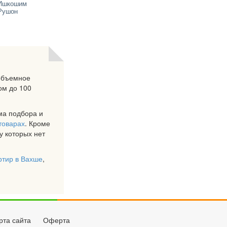
Ишкошим
Рушон
 объемное
ом до 100
ема подбора и
товарах
. Кроме
у которых нет
ртир в Вахше
,
рта сайта
Оферта