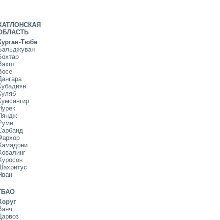
ХАТЛОНСКАЯ
ОБЛАСТЬ
Курган-Тюбе
Бальджуван
Бохтар
Вахш
Восе
Дангара
Кубадиян
Куляб
Кумсангир
Нурек
Пяндж
Руми
Сарбанд
Фархор
Хамадони
Ховалинг
Хуросон
Шахритус
Яван
ГБАО
Хоруг
Ванч
Дарвоз